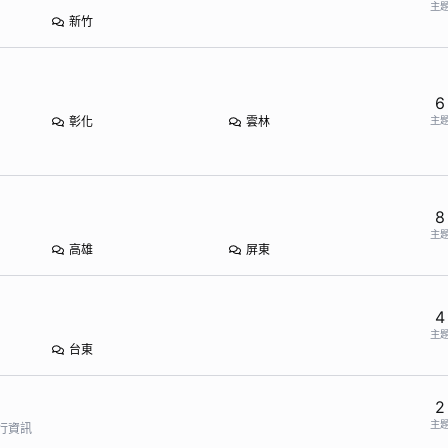
主
新竹
6
主
彰化
雲林
8
主
高雄
屏東
4
主
台東
2
主
行資訊