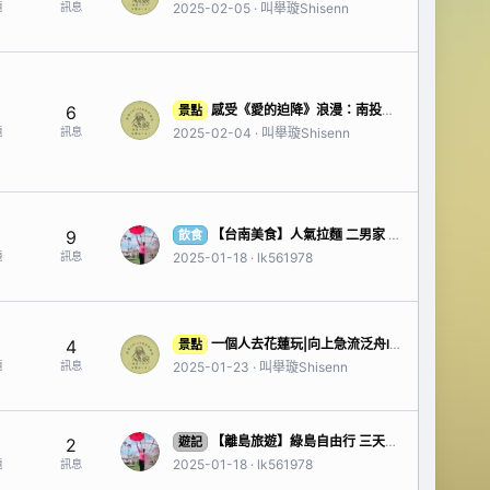
題
訊息
2025-02-05
叫舉璇Shisenn
6
感受《愛的迫降》浪漫：南投埔里跳傘體驗含GoPro拍攝 (內有影片)IG:Shisenn0323_
景點
題
訊息
2025-02-04
叫舉璇Shisenn
9
【台南美食】人氣拉麵 二男家 家系拉麵
飲食
題
訊息
2025-01-18
lk561978
4
一個人去花蓮玩|向上急流泛舟IG:shisenn0323_
景點
題
訊息
2025-01-23
叫舉璇Shisenn
【離島旅遊】綠島自由行 三天兩夜
2
遊記
2025-01-18
lk561978
題
訊息