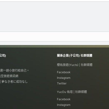
公司)
關係企業(子公司) 社群媒體
櫻佑旅遊(Yucts) | 社群媒體
 規劃一趟小旅行給自己。
Facebook
航空旅遊資訊網
Instagram
瑄 | 夢なき者に成功なし
Twitter
YucDu 佑瑄 | 社群媒體
Facebook
Instagram