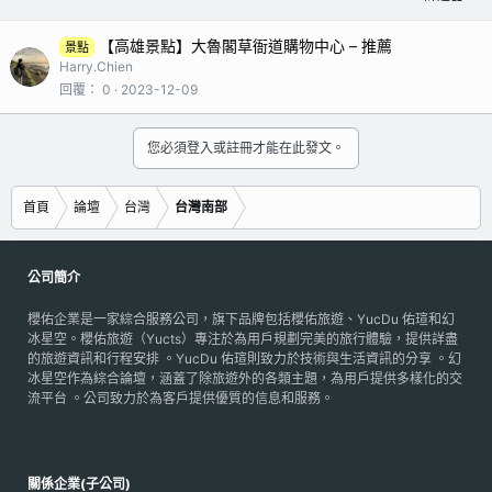
【高雄景點】大魯閣草衙道購物中心 – 推薦
景點
Harry.Chien
回覆
0
2023-12-09
您必須登入或註冊才能在此發文。
首頁
論壇
台灣
台灣南部
公司簡介
櫻佑企業是一家綜合服務公司，旗下品牌包括櫻佑旅遊、YucDu 佑瑄和幻
冰星空。櫻佑旅遊（Yucts）專注於為用戶規劃完美的旅行體驗，提供詳盡
的旅遊資訊和行程安排 。YucDu 佑瑄則致力於技術與生活資訊的分享 。幻
冰星空作為綜合論壇，涵蓋了除旅遊外的各類主題，為用戶提供多樣化的交
流平台 。公司致力於為客戶提供優質的信息和服務。
關係企業(子公司)