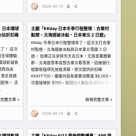
5 折專屬
客；也適合情侶、親友同行、家庭旅遊，或第
2026-06-15
無門檻限折
一次想嘗試郵輪旅行的人。 優惠重點：原文標
5。要搶機票優
示一人最低只要 7700；結帳輸入折扣碼
頁面。
SUMMER600，滿 6000 折 600。 預訂連
天｜日本環球
主題「KKday 日本冬季行程整理：合掌村
結：https://www.kkday.com/zh-
全站折扣碼
點燈、北海道破冰船、日本東北 2 日遊」
5 2. 東京機
tw/product/165534?cid=17725 怎麼選比較
排東京市區
適合？ 如果你平常安排自由行時，最怕交通銜
KKday 冬季日本行程整理來了，這次主打合掌
人。情侶、
接、每天換飯店、拖行李移動，那郵輪類型的
來了！ 這次
村點燈、北海道破冰船與日本東北雪國 2 日
始規劃。日
行程就很適合列入考慮。這次探索星號是從基
站與全球體驗
遊。 如果正在安排冬天去日本，尤其是農曆春
15。...
隆港出發，對北部旅客或方便前往基隆的人來
本環球影城買
節、北海道雪季或想去東北看雪景，這幾個行
說，出發門檻相對低，不需要先搭飛機到國外
關西自由
程都很值得先放進清單。原文提供折扣碼
再轉乘，也能體驗海上旅行的度假感。...
、普吉島跳
KKAFF700，優惠內容為單筆消費滿 $8,000，
起來。 活
可直接現折 $700。若同行人數較多或剛好要
入
訂二日遊行程，結帳前可以試算看看是否符合
驗 7 折，輸
滿額條件。 商品逐一整理 1. 農曆春節合掌村點
完整文章 »
檢視完整文章 »
:00 加碼：
燈二日遊 合掌村點燈是日本冬季很有代表性的
14 搶限量
景色，尤其雪季加上夜間燈光，整體氛圍非常
2026-06-14
14，原文提
適合拍照與安排成冬季重點行程。這個行程特
look 線
別適合春節想去日本、想看經典雪景、情侶出
、全站折扣
遊、親友同行，或攝影愛好者。
日本環球影城
主題「KKday 6/13 最後倒數優惠：APP 限
進去，再依