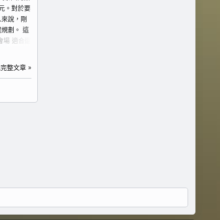
人，都可以先看這張。
美元。對於要
https://www.kkday.com/zh-
人來說，剛
tw/product/138477?cid=17725 UNIQUE...
規劃。 這
會場 適合還
品可以搭配
國相關商
完整文章 »
、旅伴類型
d=17725
6 折破
寺廟景點排
通路線，或
一日遊會比
/zh-
 3. 泰國｜機