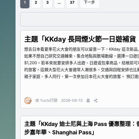
1
2
3
…
37
下一步
主題「KKday 長岡煙火節一日遊補貨
想去日本看夏季花火大會的朋友可以留意一下，KKday 這次
如果不想自己研究交通轉乘、集合地點與散場動線，選擇一日遊巴士行
$1,200。若本來就要安排多人出遊、日遊或包車商品，結帳前
的旅客。這類大型花火大會通常人潮很多，交通與回程安排也比
親子家庭、多人同行、第一次參加日本花火大會的旅客。 預訂連結：https://
由
Yucts行銷
2026-06-15
主題「KKday 迪士尼與上海 Pass 優惠整
步嘉年華、Shanghai Pass」