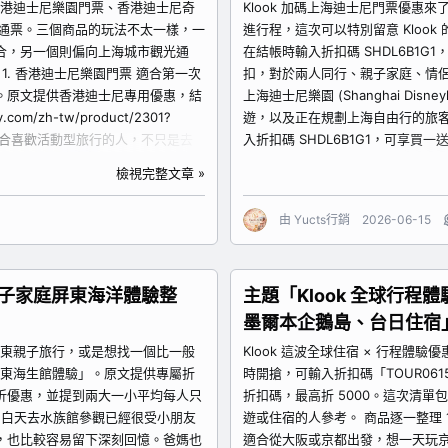
：香港迪士尼樂園門票、香港迪士尼奇
Klook 加碼上海迪士尼門票優惠
 一日通票。三個商品的玩法不太一樣，一
進行程，這次可以特別留意 Kloo
合，另一個則偏向上海城市觀光通
在結帳時輸入折扣碼 SHDL6B1
. 香港迪士尼樂園門票 適合第一次
扣，對於兩人同行、親子家庭、情侶
。原文提供香港迪士尼專用優惠，結
上海迪士尼樂園 (Shanghai Di
om/zh-tw/product/2301?
遊，以及正在規劃上海自由行的旅客
比較適合喜歡活動型旅行的人，不只是去
入折扣碼 SHDL6B1G1，可享買一送一優
起挑戰，或想留下特別紀念的旅客可
TW/activity/2128-disney-r
檢視完整文章 »
KKAFF400。...
行程會安排迪士尼，而且同行人數
進入 Klook...
由
Yucts行銷
2026-06-15
｜親子家庭屏東海洋體驗整
主題「Klook 全球行
墨爾本企鵝島、台日住宿
排屏東親子旅行，或是想找一個比一般
Klook 這波全球住宿 × 行程體驗
宿屏東海生館體驗」。原文提供專屬折
時開搶，可輸入折扣碼「TOUR061
9 折優惠，並提到兩大一小平均每人只
折扣碼，最高折 5000。這次清
庭。白天去水族館參觀已經很受小朋友
遊或住宿的人參考。 商品逐一整理
，也比較容易留下深刻回憶。爸媽也
適合從大阪或京都出發，想一天玩