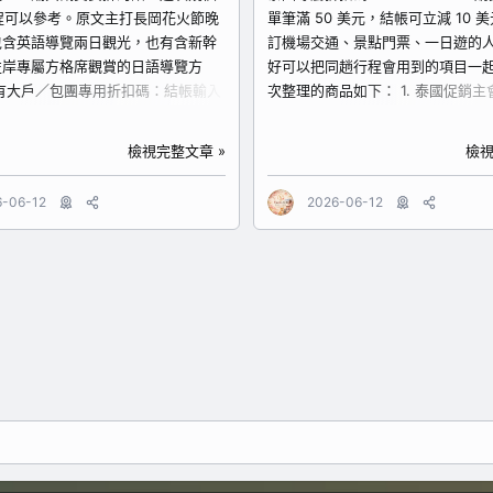
是...
 行程可以參考。原文主打長岡花火節晚
單筆滿 50 美元，結帳可立減 10 
包含英語導覽兩日觀光，也有含新幹
訂機場交通、景點門票、一日遊的
左岸專屬方格席觀賞的日語導覽方
好可以把同趟行程會用到的項目一起
有大戶／包團專用折扣碼：結帳輸入
次整理的商品如下： 1. 泰國促銷主
00A，滿 $10,000 折 $1,000。多人
在規劃泰國行程、想先看有哪些商
庭或包團安排時，可以結帳時留意是
活動的人。主會場可以一次瀏覽泰
檢視完整文章 »
檢視
商品逐一整理 1. 英語導覽｜長岡祭大
品，再依照自己的航班、住宿地點
戶隱能量點之旅：2天1夜觀光遊 這
去挑選交通或景點。
6-06-12
2026-06-12
合想用英語導覽、同時把煙火與戶隱
https://www.kkday.com/zh-
排進旅程的旅客。戶隱一帶有自然、
tw/promo/thailand26_phase3?ci
量景點氛圍，搭配長岡祭大煙火，會
2. 曼谷必訪寺廟一日遊 原文標示為 
煙火更有旅行感。適合自由行新手、
盤，適合第一次去曼谷、想把經典
友同行，或希望行程溝通比較輕鬆的
進行程的人。如果不想自己研究交
行程連結 2. 英語導覽｜長岡祭煙火
希望白天有比較明確的景點安排，
瀑布兩日觀光之旅 這個方案比較適
較省心。 https://www.kkday.com
然景觀的人。吹割瀑布本身就是日本
tw/product/131976?cid=17725
的瀑布景點，搭配長岡祭煙火盛典，
場包車接送...
然景色、晚上看煙火，行程層次很完
英語導覽、想把景點與祭典一次安排
以看這個。 查看行程連結...