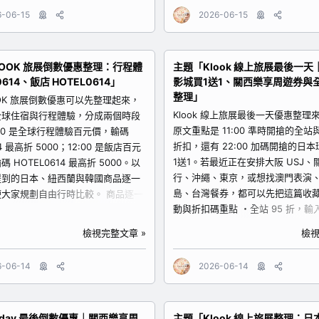
扣與活動入口的人。原文提供的機票 
。若不想拖著行李轉乘大眾運輸，機
6-06-15
2026-06-15
折扣碼為 CTBC35000615；機票
省事很多。
1000 折扣券為 CTBC1000061
ww.kkday.com/zh-
惠的話，這個主會場是最該先開的
ct/138845?cid=17725 2. 日本東京
OOK 旅展倒數優惠整理：行程體
主題「Klook 線上旅展最後一
https://www.kkday.com/zh-
東京自由行、想降低抵達當天交通壓
0614、飯店 HOTEL0614」
影城買1送1、關西樂享周遊券與
tw/promo/ctbc_flight?cid=1772
尤其多人同行或帶小孩時，先安排接
整理」
加酒 適合第一次日本自由行、想安
程更順。
OOK 旅展倒數優惠可以先整理起來，
購物、美食、樂園或近郊小旅行的
ww.kkday.com/zh-
Klook 線上旅展最後一天優惠整理
全球住宿與行程體驗，分成兩個時段
親子、好友出遊都很適合從東京開
ct/151505?cid=17725 二、暑假放
原文重點是 11:00 準時開搶的全
:00 是全球行程體驗百元價，輸碼
本機加酒專屬折扣碼為 CTBC120006
外日遊 79 折 折扣碼：STR79 優
折扣，還有 22:00 加碼開搶的日
4 最高折 5000；12:00 是飯店百元
滿 $1200 享 79 折，最高折抵
1送1。若最近正在安排大阪 USJ、
 HOTEL0614 最高折 5000。以
日期...
行、沖繩、東京，或想找澳門表演
提到的日本、紐西蘭與韓國商品逐一
島、台灣餐券，都可以先把這篇收藏
大家規劃自由行時比較。 商品逐一
動與折扣碼重點 ・全站 95 折，輸
 京都天橋立、伊根船屋、伊根灣一日遊
ALL0614，最高折 1000 ・全球體
京都出發） 適合想從大阪或京都出
檢視完整文章 »
檢視
入 0614TA500，最高折 500 ・22
都北部走訪天橋立與伊根船屋的旅
日本環球影城買1送1，輸入 USJ06
一日遊對不想自己查交通轉乘的人很
6-06-14
2026-06-14
買1送1 ・指定餐飲輸入 FBSPA06
適合親子、情侶或第一次去海之京都
到指定餐飲 100 元 商品逐一整理 1. K
tps://www.klook.com/zh-
上旅展活動頁 適合想先看完整活動
ity/182640?aid=81167 2. 東京淺草
day 最後倒數優惠｜關西樂享周
主題「Klook 線上旅展整理：
與買1送1整理的人。建議從活動頁