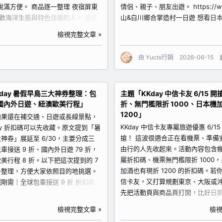
滿方便。 商品逐一整理 夜宿屏東
情侶、親子、朋友出遊。 https://www.kl
歡海洋生態與特色住宿的人。 優惠
山&白川鄉合掌造村一日遊 想看日
 9 折。 預訂連結：
適合第一次去白川鄉、想省去轉車研究
檢視完整文章 »
25 怎麼選比較適合？...
由
Yucts行銷
2026-06-15
day 暑假早鳥三大神券整理：包
主題「KKday 中信卡友 6/15 開
國內外日遊、紐澳歐美行程」
折、無門檻限折 1000、日本機
1200」
如果還在補交通、日遊或長線景點，
KKday 中信卡友專屬旅遊優惠 6/15 
day 折扣碼可以先收藏。原文提到「暑
搶！ 這波很適合正在看機票、準備
神券」展延至 6/30，主要分成三
由行的人先收起來。活動內容包含機票
車接送 9 折、國內外日遊 79 折，
屬折扣碼、機票無門檻限折 1000
美行程 8 折。以下把這次提到的 7
加酒也有現折 1200 的折扣碼。若
一整理，方便大家依照目的地挑選。
信卡友，又打算規劃東京、大阪或
剛需｜全球包車接送 9 折 折扣碼：
先把活動頁與商品頁打開，比好日
AR 優惠內容：全球包車早鳥訂購享 9
地，時間一到比較不會手忙腳亂。 
 $1000。 1. 桃園機場接送機服務
檢視完整文章 »
檢視
理 1. 中信卡友活動主會場 適合想
班機、親子家庭、長輩同行或行李很