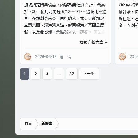
你能等到今晚...
阪行的主角就
加坡指定門票優惠，內容為無低消 9 折、最高
KKday
折 200，使用時間是 6/12～6/17。這波比較適
鳥訂購，
合正在規劃東南亞自由行的人，尤其是新加坡
線往返、
主題樂園、濱海灣景點、越南峴港／富國島度
案。 另外
假，以及曼谷親子景點都可以一起看。 商品逐
KKAFF10
一整理： 1. 新加坡環球影城門票 適合親子、情
同行、家
檢視完整文章 »
侶、好友出遊，想安排一整天主題樂園、電影
否適用。 
場景與遊樂設施的人可以優先看。
煙火表演及
2026-06-12
202
https://www.kkday.com/zh-
個行程適
tw/product/2312?cid=17725 2. 新加坡濱海
能量景點
灣花園門票 適合第一次去新加坡、喜歡城市地
文化與能
1
2
3
…
37
下一步
標與花園景觀的旅客，可搭配金沙、魚尾獅周
比單純看
邊一起排。 https://www.kkday.com/zh-
情侶、好
tw/product/3158?cid=17725 3. 新加坡夜間
人。 查看
野生動物園門票｜萬態野生動物世界 適合親子
盛典及吹割
旅遊、動物迷，或想把白天與夜晚行程分開安
合喜歡自
排的人。新加坡夜間行程很適合排這個。...
很有特色
白天看自
首頁
新鮮事
整。需要
好的旅客可