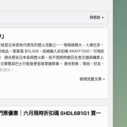
篩選器
0」
本來就是日本很有代表性的煙火活動之一，現場規模大、人潮也多，
筆滿 $10,000，結帳輸入折扣碼 KKAFF1200，可現折
覽） 適合想去日本長岡煙火節、但不想把時間花在查交通與轉乘上
文導覽與巴士行程會更容易掌握節奏。 適合對象：情侶、好友、
較適合？...
檢視完整文章 »
門票優惠｜六月限時折扣碼 SHDL6B1G1 買一