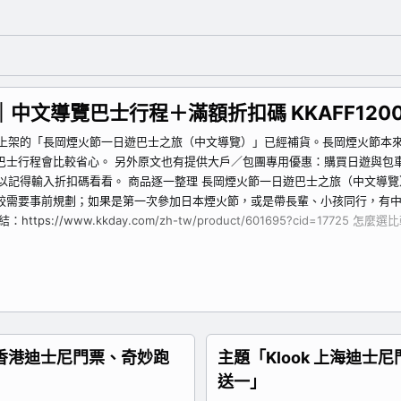
｜中文導覽巴士行程＋滿額折扣碼 KKAFF120
新品上架的「長岡煙火節一日遊巴士之旅（中文導覽）」已經補貨。長岡煙火節
程會比較省心。 另外原文也有提供大戶／包團專用優惠：購買日遊與包車商品，單
可以記得輸入折扣碼看看。 商品逐一整理 長岡煙火節一日遊巴士之旅（中文導
較需要事前規劃；如果是第一次參加日本煙火節，或是帶長輩、小孩同行，有中
www.kkday.com/zh-tw/product/601695?cid=17725 怎麼選比
理：香港迪士尼門票、奇妙跑
主題「Klook 上海迪士尼
送一」