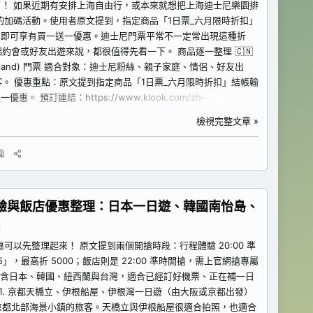
來了！ 如果近期有安排上海自由行，或本來就想把上海迪士尼樂園排
k 的加碼活動。使用者原文提到，指定商品「1日票_六月限時折扣」
G1，即可享有買一送一優惠。迪士尼門票平常不一定常出現這種折
約會或好友出遊來說，都很值得先看一下。 商品逐一整理 🇨🇳
sneyland) 門票 適合對象：迪士尼粉絲、親子家庭、情侶、好友出
。 優惠重點：原文提到指定商品「1日票_六月限時折扣」結帳輸
惠。 預訂連結：https://www.klook.com/zh-
esort-shang-hai/?aid=81167 怎麼選比較適合？ 如果你已經確定上海
檢視完整文章 »
剛好是兩人或成雙組合，這次買一送一活動會特別適合留意。建議
程體驗與飯店優惠整理：日本一日遊、韓國南怡島、
」
優惠可以先整理起來！ 原文提到兩個開搶時段：行程體驗 20:00 準
5」，最高折 5000；飯店則是 22:00 準時開搶，需上官網搶專屬
單包含日本、韓國、紐西蘭與台灣，適合已經訂好機票、正在補一日
 1. 京都天橋立、伊根船屋、伊根灣一日遊（由大阪或京都出發）
京都北部海景小鎮的旅客。天橋立與伊根船屋很適合拍照，也適合