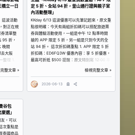
https://www.kkday.com/zh-
天橋立一日
定 5 折、全站 94 折，釜山通行證與親子室
.com/zh-
tw/product/261544?cid=17725 2. 北海道破
內活動整理」
l-fair/?
冰船二日遊 北海道冬天除了札幌、小樽、雪景
遊券 適合沖繩
！ 這波活動
與美食，破冰船也是很有季節限定感的體驗。
KKday 6/13 這波優惠可以先筆記起來，原文重
。若行程會
1，對正在規
想看流冰、感受冬日海上景觀，或想安排比一
點很明確：今天有兩組折扣碼可以搭配旅遊票
。...
票券清單整
般城市觀光更特別的北海道行程，可以研究這
券與體驗活動使用，一組是中午 12 點準時開
 95 折，
個二日遊。適合親子、自然景觀控、已經去過
搶的 APP 限定 5 折，另一組是只到今天的全
0；晚間
北海道基本路線的人。...
站 94 折。 這次折扣碼重點 1. APP 限定 5 折
想去大阪
折扣碼：ED6FQ3W 優惠內容：享 5 折優惠，
整理 1.
最高可折抵 $500 提醒：原文特別寫 12:00 準
次看全站活
時開搶，想用這張券的人建議先把商品加入清
完整文章 »
檢視完整文章 »
活動頁進去
單、設好鬧鐘。 2. 全站 94 折 折扣碼：
B4M06 優惠內容：全站商品不限門檻享 94
2026-06-13
折，最高折 $200 提醒：這張屬於比較直覺好
l-fair/?
用的折扣，適合原本就要買票券、景點或體驗
遊券 適合沖繩
活動的人。 商品逐一整理 釜山通行證 VISIT
：曼谷包
侶度假，想
BUSAN PASS 這張比較適合正在規劃韓國釜山
怎麼選」
裡的人可以
自由行的人。釜山通行證屬於城市型通行證，
h-
對第一次去釜山、想集中安排景點、懶得每個
朋友，可以
s/?
點分開查票券的旅客來說很方便。親友同行、
。這次重點是
...
情侶旅行、背包客或想把熱門景點排進行程的
購買泰國商品