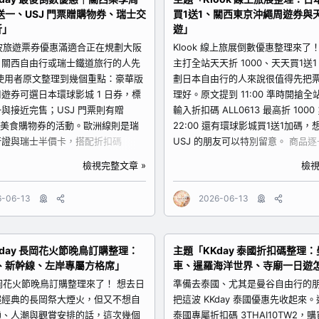
體驗淺草站前店 原文標示只要 51
送一、USJ 門票贈購物券、瑞士交
買1送1、關西東京沖繩周遊券與
目的地挑票券。 https://www.klook
想在淺草、雷門、仲見世通拍照的
折」
遊」
TW/tetris/promo-bazaar/tw-trave
、好友、親子都可以安排，穿和服或
aid=81167 2. 豪華版沖繩樂享周
淺草街區，很容易把東京行程拍得更
 這波旅遊票券優惠滿適合正在規劃大阪
Klook 線上旅展倒數優惠整理來了
自駕、親子景點、多點遊玩的旅客
..
、關西自由行或瑞士鐵道旅行的人先
主打全站天天折 1000、天天買1送
安排多個景點，周遊券可以先拿來比較
使用者原文整理到幾個重點：豪華版
劃日本自由行的人來說很值得先把
遊券可選日本環球影城 1 日券，標
理好。原文提到 11:00 準時開搶全站
與接近完售；USJ 門票則有贈
輸入折扣碼 ALL0613 最高折 100
 日圓美食購物券的活動。歐洲線則是瑞
22:00 還有環球影城買1送1加碼，
行證與瑞士半價卡，搭配折扣碼
USJ 的朋友可以特別留意。 商品逐一
，原文寫滿 5,000 享 95 折、只到今
Klook 線上旅展活動頁 適合想一
檢視完整文章 »
檢視
逐一整理 1. 豪華版關西樂享周遊券
動、折扣碼與限時優惠的人。先從
環球影城 1 日券） 適合想把大阪、
最方便，再依照目的地挑票券。
6-06-13
2026-06-13
與日本環球影城排在同一趟行程的旅
https://www.klook.com/zh-
是只玩 USJ，而是還想安排關西其
TW/tetris/promo-bazaar/tw-trave
這類周遊券可以先拿來和單買門票比
aid=81167 2. 豪華版沖繩樂享周
day 長岡花火節晚鳥訂購整理：
主題「KKday 泰國折扣碼整理
到可輸入折扣碼 SUMMER600，滿
自由行、自駕旅行、親子出遊或情
、新幹線、左岸專屬方格席」
車、暹羅海洋世界、寺廟一日遊
折 600。
把多個景點體驗整合在同一張票券
ww.kkday.com/zh-
參考。 https://www.klook.com/z
 長岡花火節晚鳥訂購整理來了！ 想去日
準備去泰國、尤其是曼谷自由行的
ct/528208?cid=17725 2. 日本環球
TW/activity/209117-okinawa-pas
超經典的長岡祭大煙火，但又不想自
把這波 KKday 泰國優惠先收起來
 1,000 日圓美食購物券 如果這趟大
aid=81167 3. 豪華版東京樂享周遊券
通、人潮與觀賞安排的話，這次幾個
泰國專屬折扣碼 3THAI10TW2，