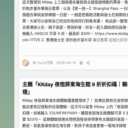
這次整理到 KKday 上三個很適合暑假與主題旅遊規劃的票券
妙跑步嘉年華兩日套票，以及【買一送一】Shanghai Pass
個適合單純安排樂園一日遊，一個是把路跑活動與迪士尼假期結
票，大家可以依照自己的目的地與同行對象來選。 商品逐一整理 1
去香港迪士尼、親子家庭、情侶約會、好友一起入園拍照玩設施
帳輸入 HKDL10 可享 9 折，最高折 $300。 https://www.kkday.c
cid=17725 2. 香港迪士尼 奇妙跑步嘉年華 兩日套票 這個
樂園玩，而是把迪士尼主題路跑也排進行程。朋友揪團、親子一
以看這個。原文提到大戶滿額專用，滿 $5,000 折 $400，結帳輸入 
由
Yucts行銷
2026-06-15
主題「KKday 夜宿屏東海生館 9 折折扣碼
理」
KKday 夜宿屏東海生館體驗優惠整理來了！ 如果近期有在安
飯店更有記憶點的住宿體驗，這次可以留意 KKday 上的「夜
扣碼，結帳輸入 ESUNF66YNXH，購買夜宿海生館體驗可享 
要 $2010。 這類體驗很適合想把旅程安排得更有主題感的家
歡迎，若能直接夜宿在海生館，對孩子來說會更像一場海洋探險