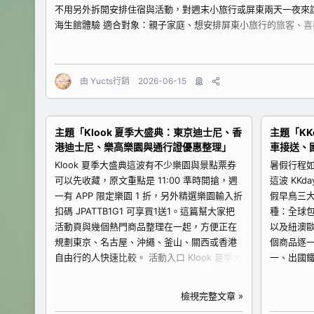
不用另外拆開安排住宿與活動，對週末小旅行或屏東兩天一夜來說
海生館體驗 適合對象：親子家庭、想安排屏東小旅行的旅客、喜
重點：結帳輸入折扣碼 ESUNF66YNXH，購買夜宿海生館體驗享
https://www.kkday.com/zh-tw/product/1894?cid=177
由
Yucts行銷
2026-06-15
主題「Klook 夏季大盛典：東京迪士尼、香
主題「KK
港迪士尼、樂高樂園與通行證優惠整理」
車接送、
Klook 夏季大盛典這波有不少樂園與景點票券
暑假行程
可以先收藏，原文重點是 11:00 準時開搶，週
這波 KK
一有 APP 限定樂園 1 折，另外精選樂園輸入折
假早鳥三大
扣碼 JPATTB1G1 可享買1送1。這篇幫大家把
種：全球包
活動頁與幾個熱門商品整理在一起，方便正在
以及紐澳歐
規劃東京、名古屋、沖繩、釜山、關西或香港
個商品逐
自由行的人快速比較。 活動入口 Klook 夏季大
一、出國鐵
盛典活動頁 適合想一次查看飯店、行程、體驗
KKCCC
與樂園優惠的人。原文有提到天天百元破盤
折，最高折抵
檢視完整文章 »
價、週一 APP 限定樂園 1 折，建議先從活動頁
適合紅眼