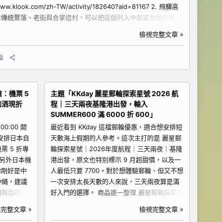
ook.com/zh-TW/activity/182640?aid=81167 2. 飛驒高
本傳統聚落、老街與合掌造村，可以把這個列入中部或北陸行程。
時間的人。...
檢視完整文章 »
搶：機票 5
主題「KKday 麗星郵輪探索星號 2026 航
加酒現折
程｜三天兩夜基隆港出發，輸入
SUMMER600 滿 6000 折 600」
00:00 開
最近看到 KKday 這檔郵輪優惠，適合想安排短
安排日本自
天數海上假期的人參考。這次主打的是 麗星郵
 5 折專
輪探索星號｜2026年度航程｜三天兩夜｜基隆
，另外日本機
港出發，原文也特別標示 9 月超甜價，以及一
你剛好是中
人最低只要 7700。對於想體驗郵輪、但又不想
沖繩，建議
一次安排太長天數的人來說，三天兩夜算是滿
期與目的
好入門的選擇。 商品逐一整理 麗星郵輪探索星
商品逐一整
號｜2026年度航程｜三天兩夜｜基隆港出發
完整文章 »
檢視完整文章 »
一次看機票折
適合對象：想從基隆港出發、安排短假期的旅