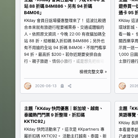
和服&浴衣
站 88 折碼 B4M886、另有 94 折碼
遊券買一
https://www.kkday.com/zh-
元，適合
B4M06」
通卡 95 
tw/product/26632?cid=17725 2. 六福村主
人。情侶
題遊樂園門票 原文標示為「5 折半價激省」，
KKday 會員日返場優惠整理來了！ 這波比較適
浴衣走在
KKday
六福村很適合北部親子、朋友團體或情侶出
合本來就有旅遊行程要補票券、交通或體驗的
有記憶點。.
環球影城
遊。它的優點是主題樂園感明確，行程安排也
人。依照原文資訊，今晚 22:00 有夜貓加碼全
看一輪。 
很單純，買好票後就能規劃一整天玩樂。
站 88 折，結帳輸入折扣碼 B4M886；另外也
關西樂享周
https://www.kkday.com/zh-
有不用搶的全站 94 折碼 B4M06，不限門檻享
示買一送一
tw/product/6370?cid=17725 3...
94 折，最高折 $200。若你近期要安排自由
1,000
行、親子旅遊、情侶小旅行，或是想先把機場
士旅行通
交通、景點門票、一日遊和當地體驗補齊，可
LH1200
檢視完整文章 »
以先進主會場看有哪些商品能放進清單。 商品
天。 商品
逐一整理 KKday 會員日返場主會場 適合對
（可選日本
2026-06-13
202
象：正在規劃出國自由行、台灣本地旅遊、親
關西景點
子出遊、好友旅行、情侶約會，或需要一次比
客。若你不
較多種旅遊商品的人。 優惠重點：今晚 22:00
他景點，
主題「KKday 快閃優惠｜新加坡、越南、
主題「KK
準時開搶夜貓加碼全站 88 折，折扣碼為
較。原文提
泰國熱門門票 9 折整理，折扣碼
英語導覽
B4M886。另有全站 94 折碼 B4M06，不限門
6,000 現
KKTIC92」
檻享 94 折，最高折 $200。 連結：
https://w
KKday
https://www.kkday.com/zh-tw/promo/vip-
tw/produ
KKday 快閃活動來了，這次是 KKpartners 專
本看夏季
member?cid=17725 怎麼選比較划算？ 如果
影城門票贈
屬折扣碼 KKTIC92。 活動主打越南、泰國、新
己處理交