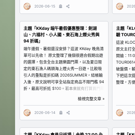
看目前可用的優惠與折扣碼。 商品逐一整理 1.
多的旅客
2026-06-15
202
東京迪士尼度假區 - 東京迪士尼樂園及東京迪
場接送會
士尼海洋門票 東京自由行必看，適合親子、情
https://w
侶、好友與迪士尼粉絲。可以依照自己想去的
tw/produ
主題「KKday 端午暑假優惠整理：劍湖
主題「KL
園區安排東京迪士尼樂園或東京迪士尼海洋。
接送 適合
山、六福村、小人國、東石海上煙火秀與
驗 TOUR
查看東京迪士尼門票 2. 日本名古屋樂高樂園門
力的人。
94 折碼」
票 適合親子家庭、積木迷與名古屋自由行。若
送能讓行
這波 KL
帶小朋友到日本中部玩，樂高樂園很適合排成
端午連假、暑假還沒安排？這波 KKday 晚鳥清
https://w
原文主打
一日遊。 查看名古屋樂高樂園門票 3. 沖繩
單可以先收！ 原文整理了幾個很適合假期出遊
tw/produ
開搶：11
FunPASS（美麗海水族館系列） 適合沖繩自駕
的選擇，包含全台主題樂園門票，以及夏日限
電首選｜國內
TOUR061
與親子旅客，美麗海水族館是沖繩經典景點，
定的東石漁人碼頭海上煙火秀一日遊。比較吸
惠內容：單筆
破盤價，輸碼
搭配 FunPASS 類票券可以更方便規劃景
引人的重點是折扣碼 2026SUMMER，結帳輸
$310，出發
下把這次
點。...
入後，原文說明可享全站指定商品不限門檻 94
整理，方便
折，最高可折抵 $100。若本來就有打算買門票
整理 1.
或排一日遊，建議結帳時可以試算看看是否適
（由大阪或
檢視完整文章 »
用。 商品逐一整理 1. 雲林劍湖山世界主題樂園
發，到京
門票 原文標示為「46 折超狂破盤」，適合想
客。這類
2026-06-14
202
安排中南部樂園行程、親子放電、好友揪團玩
方便，也
遊樂設施的人。劍湖山世界本身就是很經典的
的自由行。 ht
主題樂園選擇，如果連假想找一個能玩整天的
TW/activ
主題「KKday 會員日返場｜今晚 22:00 全
主題「KK
地方，可以優先看看。