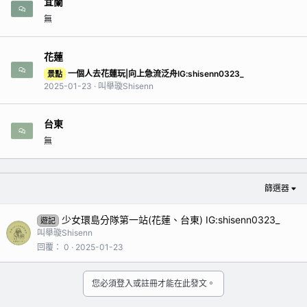
宜蘭
無
花蓮
一個人去花蓮玩|向上急流泛舟IG:shisenn0323_
景點
2025-01-23
叫舉璇Shisenn
台東
無
篩選器
少女環島分隊第一站(花蓮、台東) IG:shisenn0323_
遊記
叫舉璇Shisenn
回覆
0
2025-01-23
您必須登入或註冊才能在此發文。