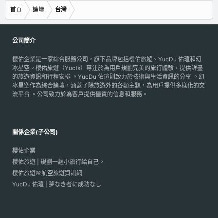
首頁
論壇
台灣
公司簡介
櫻佑企業是一家綜合服務公司，旗下品牌包括櫻佑旅遊、YucDu 佑瑄和幻
冰星空。櫻佑旅遊（Yucts）專注於為用戶規劃完美的旅行體驗，提供詳盡
的旅遊資訊和行程安排 。YucDu 佑瑄則致力於技術與生活資訊的分享 。幻
冰星空作為綜合論壇，涵蓋了除旅遊外的各類主題，為用戶提供多樣化的交
流平台 。公司致力於為客戶提供優質的信息和服務。
關係企業(子公司)
櫻佑企業
櫻佑旅遊 | 規劃一趟小旅行給自己。
櫻佑旅遊🌸航空旅遊資訊網
YucDu 佑瑄 | 夢なき者に成功なし