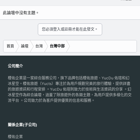
此論壇中沒有主題。
您必須登入或註冊才能在此發文。
首頁
論壇
台灣
台灣中部
公司簡介
櫻佑企業是一家綜合服務公司，旗下品牌包括櫻佑旅遊、YucDu 佑瑄和幻
冰星空。櫻佑旅遊（Yucts）專注於為用戶規劃完美的旅行體驗，提供詳盡
的旅遊資訊和行程安排 。YucDu 佑瑄則致力於技術與生活資訊的分享 。幻
冰星空作為綜合論壇，涵蓋了除旅遊外的各類主題，為用戶提供多樣化的交
流平台 。公司致力於為客戶提供優質的信息和服務。
關係企業(子公司)
櫻佑企業