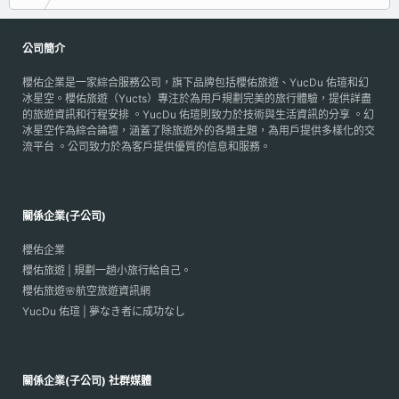
公司簡介
櫻佑企業是一家綜合服務公司，旗下品牌包括櫻佑旅遊、YucDu 佑瑄和幻
冰星空。櫻佑旅遊（Yucts）專注於為用戶規劃完美的旅行體驗，提供詳盡
的旅遊資訊和行程安排 。YucDu 佑瑄則致力於技術與生活資訊的分享 。幻
冰星空作為綜合論壇，涵蓋了除旅遊外的各類主題，為用戶提供多樣化的交
流平台 。公司致力於為客戶提供優質的信息和服務。
關係企業(子公司)
櫻佑企業
櫻佑旅遊 | 規劃一趟小旅行給自己。
櫻佑旅遊🌸航空旅遊資訊網
YucDu 佑瑄 | 夢なき者に成功なし
關係企業(子公司) 社群媒體