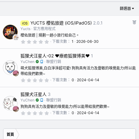
篩選器
YUCTS 櫻佑旅遊 (iOS/iPadOS)
2.0.1
iOS
Yucts
官方應用程式
櫻佑旅遊 | 規劃一趟小旅行給自己。
0
下載次數
1
2026-06-30
.
0
0
狐狸犬汪星人-02 ♥︎療癒狐狸博美♥︎
1
星
YuChen
聯盟行銷
萌犬狐狸博美,白白淨淨超可愛! 狗狗具有活力及靈敏的嗅覺能力!所以能
帶給我們歡樂~
0
下載次數
0
2024-04-14
.
0
0
狐狸犬汪星人
3
星
YuChen
聯盟行銷
狗狗具有活力及靈敏的嗅覺能力!所以能帶給我們歡樂~
0
下載次數
0
2024-04-14
.
0
0
星
首頁