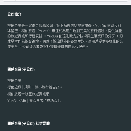
公司簡介
櫻佑企業是一家綜合服務公司，旗下品牌包括櫻佑旅遊、YucDu 佑瑄和幻
冰星空。櫻佑旅遊（Yucts）專注於為用戶規劃完美的旅行體驗，提供詳盡
的旅遊資訊和行程安排 。YucDu 佑瑄則致力於技術與生活資訊的分享 。幻
冰星空作為綜合論壇，涵蓋了除旅遊外的各類主題，為用戶提供多樣化的交
流平台 。公司致力於為客戶提供優質的信息和服務。
關係企業(子公司)
櫻佑企業
櫻佑旅遊 | 規劃一趟小旅行給自己。
櫻佑旅遊🌸航空旅遊資訊網
YucDu 佑瑄 | 夢なき者に成功なし
關係企業(子公司) 社群媒體