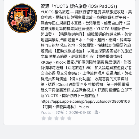
資源「YUCTS 櫻佑旅遊 (iOS/iPadOS)」
YUCTS 櫻佑旅遊 — 讓旅行留下溫度 集結旅遊攻略、美
食推薦、景點介紹與獨家優惠於一身的旅遊社群平台。
無論你正在規劃日本賞櫻、台灣環島、越南自由行，還
是尋找最划算的機票與住宿優惠，YUCTS 都能陪你一
起出發。 【精選旅遊內容】 編輯嚴選的旅遊攻略、美食
地圖與景點推薦 涵蓋日本、台灣、越南、泰國、韓國等
熱門目的地 依目的地、分類瀏覽，快速找到你需要的旅
遊資訊 【互動式旅遊地圖】 以地圖探索各國城市的旅遊
文章 依地區篩選，輕鬆規劃行程 【旅遊優惠情報】
KKday、Klook 獨家折扣碼與限時優惠 機票促銷、住宿
特價即時通知 【活躍旅遊社群】 加入論壇與旅遊愛好者
交流心得 發文分享遊記、上傳旅途照片 私訊功能，與社
群成員即時溝通 【個人化功能】 收藏喜愛的文章與討
論，透過 iCloud 跨裝置同步 推播通知，第一時間掌握
新文章與優惠資訊 支援深色模式，舒適閱讀體驗 立即下
載 YUCTS，開始你的下一趟旅程！
https://apps.apple.com/jp/app/yucts/id6738608106
【訂閱、條款與隱私】 Yucts...
Yucts
已更新：
2026-06-30
0
.
0
0
星