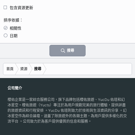
包含資源更新
排序依據
相關性
日期
搜尋
首頁
資源
搜尋
公司簡介
櫻佑企業是一家綜合服務公司，旗下品牌包括櫻佑旅遊、YucDu 佑瑄和幻
冰星空。櫻佑旅遊（Yucts）專注於為用戶規劃完美的旅行體驗，提供詳盡
的旅遊資訊和行程安排 。YucDu 佑瑄則致力於技術與生活資訊的分享 。幻
冰星空作為綜合論壇，涵蓋了除旅遊外的各類主題，為用戶提供多樣化的交
流平台 。公司致力於為客戶提供優質的信息和服務。