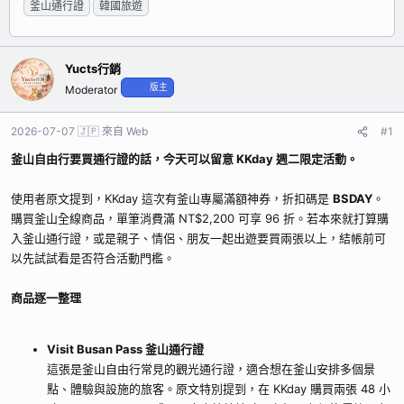
釜山通行證
韓國旅遊
起
期
者
Yucts行銷
版主
Moderator
2026-07-07
🇯🇵 來自 Web
#1
釜山自由行要買通行證的話，今天可以留意 KKday 週二限定活動。
使用者原文提到，KKday 這次有釜山專屬滿額神券，折扣碼是
BSDAY
。
購買釜山全線商品，單筆消費滿 NT$2,200 可享 96 折。若本來就打算購
入釜山通行證，或是親子、情侶、朋友一起出遊要買兩張以上，結帳前可
以先試試看是否符合活動門檻。
商品逐一整理
Visit Busan Pass 釜山通行證
這張是釜山自由行常見的觀光通行證，適合想在釜山安排多個景
點、體驗與設施的旅客。原文特別提到，在 KKday 購買兩張 48 小