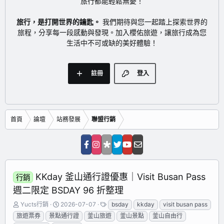
旅行都能輕鬆無憂！
旅行，是打開世界的鑰匙。
我們期待與您一起踏上探索世界的
旅程，分享每一段感動與發現。加入櫻佑旅遊，讓旅行成為您
生活中不可或缺的美好體驗！
註冊
登入
首頁
論壇
站務發展
聯盟行銷
KKday 釜山通行證優惠｜Visit Busan Pass
行銷
週二限定 BSDAY 96 折整理
主
開
標
Yucts行銷
2026-07-07
bsday
kkday
visit busan pass
題
始
籤
旅遊票券
景點通行證
釜山旅遊
釜山景點
釜山自由行
發
日