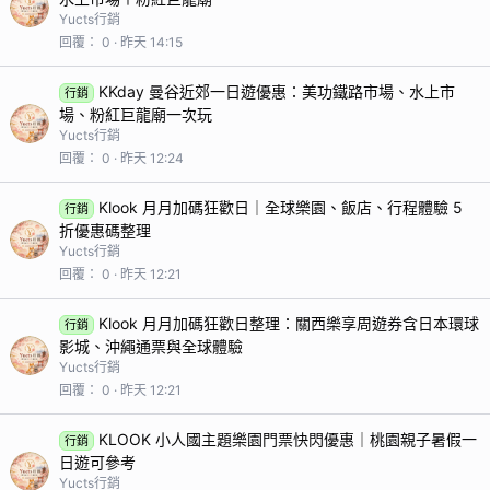
Yucts行銷
回覆
0
昨天 14:15
KKday 曼谷近郊一日遊優惠：美功鐵路市場、水上市
行銷
場、粉紅巨龍廟一次玩
Yucts行銷
回覆
0
昨天 12:24
Klook 月月加碼狂歡日｜全球樂園、飯店、行程體驗 5
行銷
折優惠碼整理
Yucts行銷
回覆
0
昨天 12:21
Klook 月月加碼狂歡日整理：關西樂享周遊券含日本環球
行銷
影城、沖繩通票與全球體驗
Yucts行銷
回覆
0
昨天 12:21
KLOOK 小人國主題樂園門票快閃優惠｜桃園親子暑假一
行銷
日遊可參考
Yucts行銷