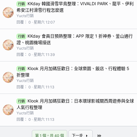
KKday 韓國滑雪早鳥整理：VIVALDI PARK、龍平、伊利
行銷
希安江村滑雪行程怎麼選
Yucts行銷
回覆
0
星期六 12:07
KKday 會員日預熱整理：APP 限定 1 折神券、釜山通行
行銷
證、桃園機場接送
Yucts行銷
回覆
0
星期六 11:39
Klook 月月加碼狂歡日：全球樂園、飯店、行程體驗 5
行銷
折整理
Yucts行銷
回覆
0
星期六 11:13
Klook 月月加碼狂歡日：日本環球影城關西周遊券與全球
行銷
人氣行程整理
Yucts行銷
回覆
0
星期六 11:13
最後
第 1 個，共 40 個
下一步