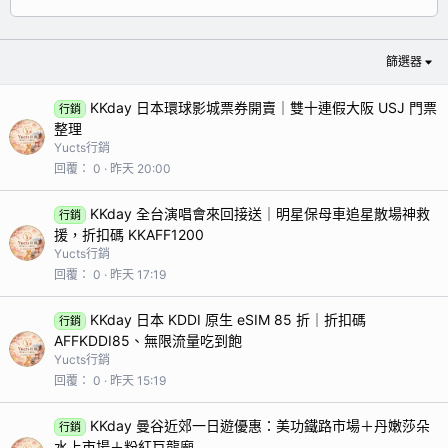
篩選器
KKday 日本環球影城票券開賣｜雙十連假大阪 USJ 門票
行銷
整理
Yucts行銷
回覆
0
昨天 20:00
KKday 全台演唱會來回接送｜明星保母車追星散場神救
行銷
援，折扣碼 KKAFF1200
Yucts行銷
回覆
0
昨天 17:19
KKday 日本 KDDI 原生 eSIM 85 折｜折扣碼
行銷
AFFKDDI85、無限流量吃到飽
Yucts行銷
回覆
0
昨天 15:19
KKday 曼谷近郊一日遊優惠：美功鐵路市場＋丹嫩莎朵
行銷
水上市場＋粉紅巨龍廟