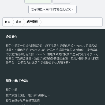
您必須登入或註冊才能在此發文。
首頁
論壇
站務發展
公司簡介
櫻佑企業是一家綜合服務公司，旗下品牌包括櫻佑旅遊、YucDu 佑瑄和幻
冰星空。櫻佑旅遊（Yucts）專注於為用戶規劃完美的旅行體驗，提供詳盡
的旅遊資訊和行程安排 。YucDu 佑瑄則致力於技術與生活資訊的分享 。幻
冰星空作為綜合論壇，涵蓋了除旅遊外的各類主題，為用戶提供多樣化的交
流平台 。公司致力於為客戶提供優質的信息和服務。
關係企業(子公司)
櫻佑企業
櫻佑旅遊 | 規劃一趟小旅行給自己。
櫻佑旅遊🌸航空旅遊資訊網