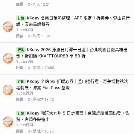
回覆
0
昨天 12:21
KKday 會員日預熱整理：APP 限定 1 折神券、釜山通行
行銷
證、漢來島語餐券
Yucts行銷
回覆
0
昨天 11:30
KKday 2026 泳渡日月潭一日遊｜台北桃園台南高雄出
行銷
發，折扣碼 KKAFFTOUR88 享 88 折
Yucts行銷
回覆
0
星期六 20:58
KKday 全站 93 折暖心券｜釜山通行證、奇美博物館法
行銷
老特展、沖繩 Fun Pass 整理
Yucts行銷
回覆
0
星期六 18:42
KKday 嗨玩大九州 5 日計畫票｜台灣虎航桃園出發，佐
行銷
賀、宮崎多點進出
Yucts行銷
回覆
0
星期六 18:26