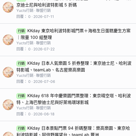
京迪士尼與哈利波特影城 5 折碼
Yucts行銷
聯盟行銷
回覆
0
2026-07-11
KKday 東京哈利波特影城門票＋海格生日蛋糕慶生方案
行銷
｜限量 100 組整理
Yucts行銷
聯盟行銷
回覆
0
2026-07-22
KKday 日本人氣樂園 5 折券整理：東京迪士尼、哈利波
行銷
特影城、teamLab、名古屋樂高樂園
Yucts行銷
聯盟行銷
回覆
0
2026-07-06
KKday 618 年中慶樂園門票整理：東京晴空塔、哈利波
行銷
特、上海巴黎迪士尼與好萊塢環球影城
Yucts行銷
聯盟行銷
回覆
0
2026-06-18
KKday 日本景點門票 94 折碼整理：樂高樂園、東京哈
行銷
利波特影城、阿倍野展望台、teamLab 豐洲