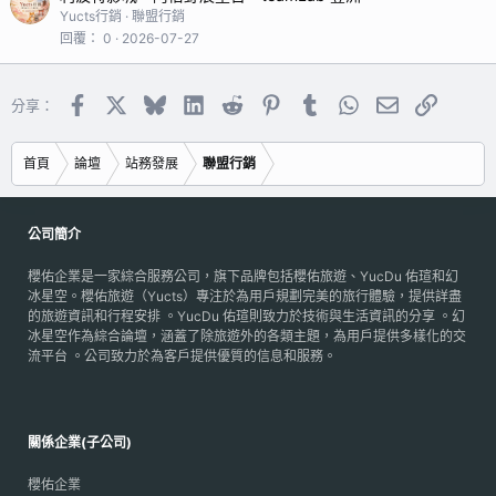
Yucts行銷
聯盟行銷
回覆
0
2026-07-27
Facebook
X
Bluesky
LinkedIn
Reddit
Pinterest
Tumblr
WhatsApp
電子郵件
連結
分享：
首頁
論壇
站務發展
聯盟行銷
公司簡介
櫻佑企業是一家綜合服務公司，旗下品牌包括櫻佑旅遊、YucDu 佑瑄和幻
冰星空。櫻佑旅遊（Yucts）專注於為用戶規劃完美的旅行體驗，提供詳盡
的旅遊資訊和行程安排 。YucDu 佑瑄則致力於技術與生活資訊的分享 。幻
冰星空作為綜合論壇，涵蓋了除旅遊外的各類主題，為用戶提供多樣化的交
流平台 。公司致力於為客戶提供優質的信息和服務。
關係企業(子公司)
櫻佑企業