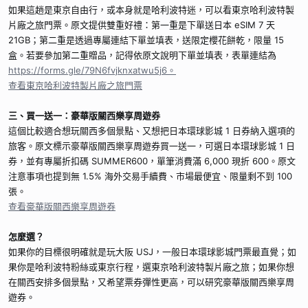
如果這趟是東京自由行，或本身就是哈利波特迷，可以看東京哈利波特製
片廠之旅門票。原文提供雙重好禮：第一重是下單送日本 eSIM 7 天
21GB；第二重是透過專屬連結下單並填表，送限定櫻花餅乾，限量 15
盒。若要參加第二重贈品，記得依原文說明下單並填表，表單連結為
https://forms.gle/79N6fvjknxatwu5j6。
查看東京哈利波特製片廠之旅門票
三、買一送一：豪華版關西樂享周遊券
這個比較適合想玩關西多個景點、又想把日本環球影城 1 日券納入選項的
旅客。原文標示豪華版關西樂享周遊券買一送一，可選日本環球影城 1 日
券，並有專屬折扣碼 SUMMER600，單筆消費滿 6,000 現折 600。原文
注意事項也提到無 1.5% 海外交易手續費、市場最便宜、限量剩不到 100
張。
查看豪華版關西樂享周遊券
怎麼選？
如果你的目標很明確就是玩大阪 USJ，一般日本環球影城門票最直覺；如
果你是哈利波特粉絲或東京行程，選東京哈利波特製片廠之旅；如果你想
在關西安排多個景點，又希望票券彈性更高，可以研究豪華版關西樂享周
遊券。