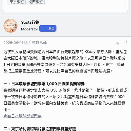
東京旅遊
關西旅遊
起
期
者
Yucts行銷
版主
Moderator
2026-06-11
🇯🇵 來自 Web
#1
這次幫大家整理幾個適合日本自由行先收起來的 KKday 票券活動，重點包
含大阪日本環球影城、東京哈利波特製片廠之旅，以及可選日本環球影城
1 日券的豪華版關西樂享周遊券。若近期有安排大阪、京都、東京，或是
想把主題樂園放進行程，可以先比照自己的旅遊城市與玩法挑選。
一、日本環球影城門票贈 1,000 日圓美食購物券
這張適合已經確定要去大阪 USJ 的旅客，尤其是親子、情侶、好友出遊或
第一次去日本環球影城的人。原文活動重點是日本環球影城門票贈 1,000
日圓美食購物券，對想在園內安排美食、紀念品或商店購物的人來說很實
用。
查看日本環球影城門票
二、東京哈利波特製片廠之旅門票雙重好禮