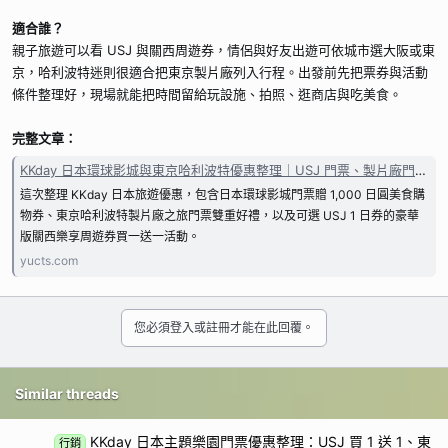
適合誰？
親子旅遊可以看 USJ 與關西周遊券，情侶與好友出遊可依城市選大阪或東
京，哈利波特迷則很適合把東京製片廠列入行程。出發前先把票券與活動
條件整理好，現場就能把時間留給玩設施、拍照、逛商店與吃美食。
完整文章：
KKday 日本環球影城與東京哈利波特優惠整理｜USJ 門票、製片廠門票與關西樂享周遊券 - 櫻佑旅遊
這次整理 KKday 日本旅遊優惠，包含日本環球影城門票贈 1,000 日圓美食購
物券、東京哈利波特製片廠之旅門票雙重好禮，以及可選 USJ 1 日券的豪華
版關西樂享周遊券買一送一活動。
yucts.com
您必須登入或註冊才能在此回覆。
Similar threads
KKday 日本主題樂園門票優惠整理：USJ 買 1 送 1、東
行銷