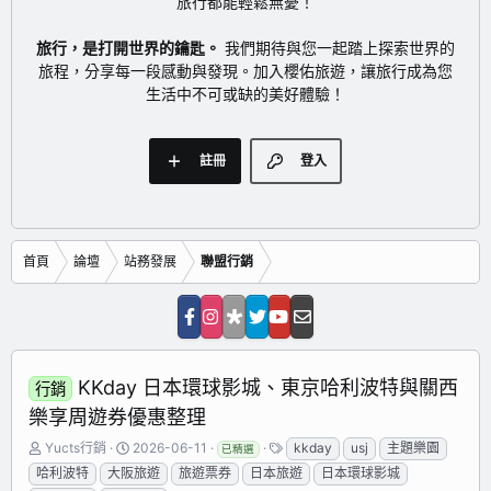
旅行都能輕鬆無憂！
旅行，是打開世界的鑰匙。
我們期待與您一起踏上探索世界的
旅程，分享每一段感動與發現。加入櫻佑旅遊，讓旅行成為您
生活中不可或缺的美好體驗！
註冊
登入
首頁
論壇
站務發展
聯盟行銷
KKday 日本環球影城、東京哈利波特與關西
行銷
樂享周遊券優惠整理
主
開
標
Yucts行銷
2026-06-11
kkday
usj
主題樂園
已精選
題
始
籤
哈利波特
大阪旅遊
旅遊票券
日本旅遊
日本環球影城
發
日