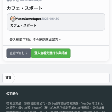
轉發自 @YuctsDeveloper
カフェ・スポート
YuctsDeveloper
2026-06-30
カフェ・スポート
登入後即可對此打卡按反應與留言。
查看所有打卡
登入查看完整打卡與評論
首頁
公司簡介
櫻佑企業是一家綜合服務公司，旗下品牌包括櫻佑旅遊、YucDu 佑瑄和幻
冰星空。櫻佑旅遊（Yucts）專注於為用戶規劃完美的旅行體驗，提供詳盡