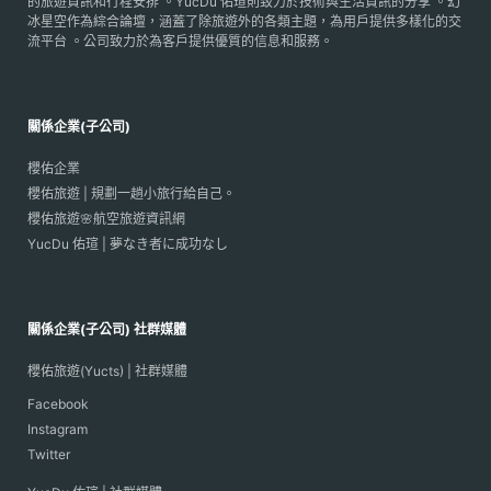
的旅遊資訊和行程安排 。YucDu 佑瑄則致力於技術與生活資訊的分享 。幻
冰星空作為綜合論壇，涵蓋了除旅遊外的各類主題，為用戶提供多樣化的交
流平台 。公司致力於為客戶提供優質的信息和服務。
關係企業(子公司)
櫻佑企業
櫻佑旅遊 | 規劃一趟小旅行給自己。
櫻佑旅遊🌸航空旅遊資訊網
YucDu 佑瑄 | 夢なき者に成功なし
關係企業(子公司) 社群媒體
櫻佑旅遊(Yucts) | 社群媒體
Facebook
Instagram
Twitter