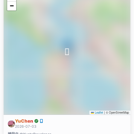
−
Leaflet
|
© OpenStreetMap
YuChen
2026-07-03