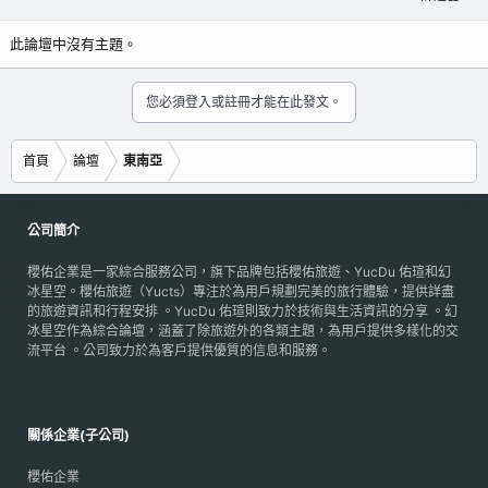
此論壇中沒有主題。
您必須登入或註冊才能在此發文。
首頁
論壇
東南亞
公司簡介
櫻佑企業是一家綜合服務公司，旗下品牌包括櫻佑旅遊、YucDu 佑瑄和幻
冰星空。櫻佑旅遊（Yucts）專注於為用戶規劃完美的旅行體驗，提供詳盡
的旅遊資訊和行程安排 。YucDu 佑瑄則致力於技術與生活資訊的分享 。幻
冰星空作為綜合論壇，涵蓋了除旅遊外的各類主題，為用戶提供多樣化的交
流平台 。公司致力於為客戶提供優質的信息和服務。
關係企業(子公司)
櫻佑企業