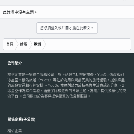
此論壇中沒有主題。
您必須登入或註冊才能在此發文。
首頁
論壇
歐洲
公司簡介
櫻佑企業是一家綜合服務公司，旗下品牌包括櫻佑旅遊、YucDu 佑瑄和幻
冰星空。櫻佑旅遊（Yucts）專注於為用戶規劃完美的旅行體驗，提供詳盡
的旅遊資訊和行程安排 。YucDu 佑瑄則致力於技術與生活資訊的分享 。幻
冰星空作為綜合論壇，涵蓋了除旅遊外的各類主題，為用戶提供多樣化的交
流平台 。公司致力於為客戶提供優質的信息和服務。
關係企業(子公司)
櫻佑企業