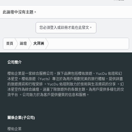
此論壇中沒有主題。
您必須登入或註冊才能在此發文。
首頁
論壇
大洋洲
公司簡介
櫻佑企業是一家綜合服務公司，旗下品牌包括櫻佑旅遊、YucDu 佑瑄和幻
冰星空。櫻佑旅遊（Yucts）專注於為用戶規劃完美的旅行體驗，提供詳盡
的旅遊資訊和行程安排 。YucDu 佑瑄則致力於技術與生活資訊的分享 。幻
冰星空作為綜合論壇，涵蓋了除旅遊外的各類主題，為用戶提供多樣化的交
流平台 。公司致力於為客戶提供優質的信息和服務。
關係企業(子公司)
櫻佑企業