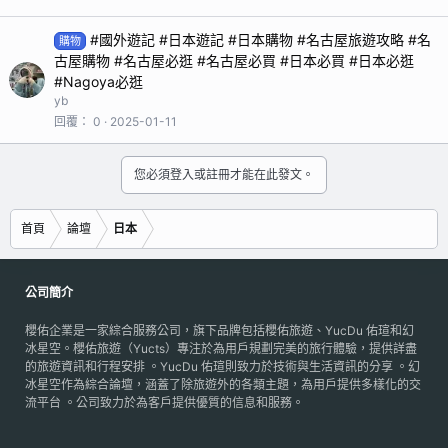
#國外遊記 #日本遊記 #日本購物 #名古屋旅遊攻略 #名
購物
古屋購物 #名古屋必逛 #名古屋必買 #日本必買 #日本必逛
#Nagoya必逛
yb
回覆
0
2025-01-11
您必須登入或註冊才能在此發文。
首頁
論壇
日本
公司簡介
櫻佑企業是一家綜合服務公司，旗下品牌包括櫻佑旅遊、YucDu 佑瑄和幻
冰星空。櫻佑旅遊（Yucts）專注於為用戶規劃完美的旅行體驗，提供詳盡
的旅遊資訊和行程安排 。YucDu 佑瑄則致力於技術與生活資訊的分享 。幻
冰星空作為綜合論壇，涵蓋了除旅遊外的各類主題，為用戶提供多樣化的交
流平台 。公司致力於為客戶提供優質的信息和服務。