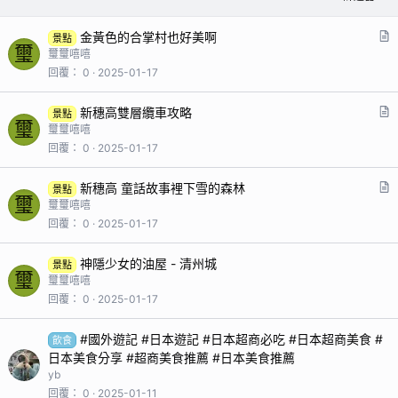
金黃色的合掌村也好美啊
景點
璽
璽璽嘻嘻
回覆
0
2025-01-17
新穗高雙層纜車攻略
景點
璽
璽璽嘻嘻
回覆
0
2025-01-17
新穗高 童話故事裡下雪的森林
景點
璽
璽璽嘻嘻
回覆
0
2025-01-17
神隱少女的油屋 - 清州城
景點
璽
璽璽嘻嘻
回覆
0
2025-01-17
#國外遊記 #日本遊記 #日本超商必吃 #日本超商美食 #
飲食
日本美食分享 #超商美食推薦 #日本美食推薦
yb
回覆
0
2025-01-11