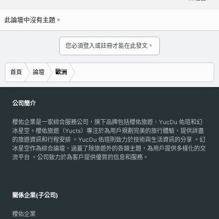
此論壇中沒有主題。
您必須登入或註冊才能在此發文。
首頁
論壇
歐洲
公司簡介
櫻佑企業是一家綜合服務公司，旗下品牌包括櫻佑旅遊、YucDu 佑瑄和幻
冰星空。櫻佑旅遊（Yucts）專注於為用戶規劃完美的旅行體驗，提供詳盡
的旅遊資訊和行程安排 。YucDu 佑瑄則致力於技術與生活資訊的分享 。幻
冰星空作為綜合論壇，涵蓋了除旅遊外的各類主題，為用戶提供多樣化的交
流平台 。公司致力於為客戶提供優質的信息和服務。
關係企業(子公司)
櫻佑企業