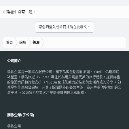
此論壇中沒有主題。
您必須登入或註冊才能在此發文。
首頁
論壇
美洲
公司簡介
櫻佑企業是一家綜合服務公司，旗下品牌包括櫻佑旅遊、YucDu 佑瑄和幻
冰星空。櫻佑旅遊（Yucts）專注於為用戶規劃完美的旅行體驗，提供詳盡
的旅遊資訊和行程安排 。YucDu 佑瑄則致力於技術與生活資訊的分享 。幻
冰星空作為綜合論壇，涵蓋了除旅遊外的各類主題，為用戶提供多樣化的交
流平台 。公司致力於為客戶提供優質的信息和服務。
關係企業(子公司)
櫻佑企業