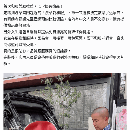
首次和服體驗推薦， C P值有夠高！
走路到淺草雷門超近的「淺草愛和服」，第一次體驗決定獻給了這家店，
有興趣者建議先至官網預約比較保險，店內有中文人員不必擔心，還有提
供物品寄放服務，
另外女生還包含編髮且提供免費漂亮的髮飾任你挑選。
女生在更換和服時，因為會一層接著一層包緊緊，當下和服老師會一直詢
問你還可以接受嗎，
真的是很貼心，品質跟服務真的沒話講，
完裝後，店內人員還會帶領著我們到外面拍照，歸還和服時就會得到照片
囉。