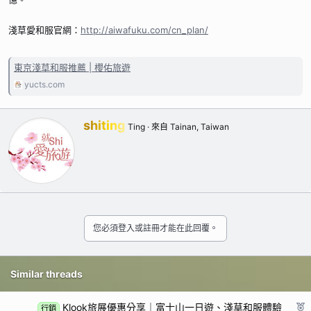
淺草愛和服官網：
http://aiwafuku.com/cn_plan/
東京淺草和服推薦 | 櫻佑旅遊
yucts.com
撰
shiting
Ting
·
來自
Tainan, Taiwan
寫
者
您必須登入或註冊才能在此回覆。
Similar threads
Klook旅展優惠分享｜富士山一日遊、淺草和服體驗
行銷