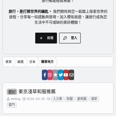
旅行都能輕鬆無憂！
旅行，是打開世界的鑰匙。
我們期待與您一起踏上探索世界的
旅程，分享每一段感動與發現。加入櫻佑旅遊，讓旅行成為您
生活中不可或缺的美好體驗！
註冊
登入
首頁
論壇
日本
關東地方
東京淺草和服推薦
遊記
主
開
標
shiting
2024-05-25
人力車
和服
愛和服
淺草
題
始
籤
雷門
發
日
起
期