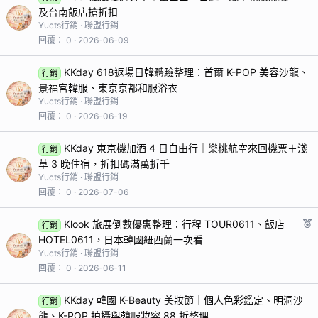
及台南飯店搶折扣
Yucts行銷
聯盟行銷
回覆
0
2026-06-09
KKday 618返場日韓體驗整理：首爾 K-POP 美容沙龍、
行銷
景福宮韓服、東京京都和服浴衣
Yucts行銷
聯盟行銷
回覆
0
2026-06-19
KKday 東京機加酒 4 日自由行｜樂桃航空來回機票＋淺
行銷
草 3 晚住宿，折扣碼滿萬折千
Yucts行銷
聯盟行銷
回覆
0
2026-07-06
Klook 旅展倒數優惠整理：行程 TOUR0611、飯店
行銷
HOTEL0611，日本韓國紐西蘭一次看
Yucts行銷
聯盟行銷
回覆
0
2026-06-11
KKday 韓國 K-Beauty 美妝節｜個人色彩鑑定、明洞沙
行銷
龍、K-POP 拍攝與韓服妝容 88 折整理