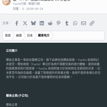
Yucts行銷
聯盟行銷
回覆
0
2026-06-24
Facebook
X
Bluesky
LinkedIn
Reddit
Pinterest
Tumblr
WhatsApp
電子郵件
連結
分享：
首頁
論壇
日本
關東地方
公司簡介
櫻佑企業是一家綜合服務公司，旗下品牌包括櫻佑旅遊、YucDu 佑瑄和幻
冰星空。櫻佑旅遊（Yucts）專注於為用戶規劃完美的旅行體驗，提供詳盡
的旅遊資訊和行程安排 。YucDu 佑瑄則致力於技術與生活資訊的分享 。幻
冰星空作為綜合論壇，涵蓋了除旅遊外的各類主題，為用戶提供多樣化的交
流平台 。公司致力於為客戶提供優質的信息和服務。
關係企業(子公司)
櫻佑企業