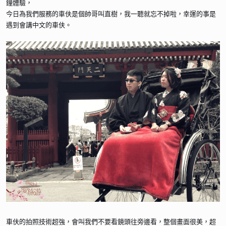
鐘體驗，
今日為我們服務的車伕是個帥哥叫直樹，我一聽就忘不掉啦，幸運的事是
遇到會講中文的車伕。
車伕的拍照技術超強，會叫我們不要看鏡頭往旁邊看，整個畫面很美，超