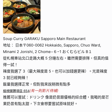
Soup Curry GARAKU Sapporo Main Restaurant
地址： 日本〒060-0062 Hokkaido, Sapporo, Chuo Ward,
Minami 2 Jonishi, 2 Chome−６−1 おくむらビル B１
從札幌車站北口走路大概 5 分鐘左右，雖然需要排隊，但真的值
得一試！
辣度我選了 3（最大辣度是 5，也可以加錢選更辣）。光是辣度
3 就已經夠辣！
飯量我選擇正常，但對我來說稍微有點多
(有一則影片待補)
檢視媒體項目 654
推薦可以嘗試：ドリンク 像是奶昔跟優格的綜合體，我喝的是芒
果奶昔有點太甜，下次會想要嘗試原味就好。