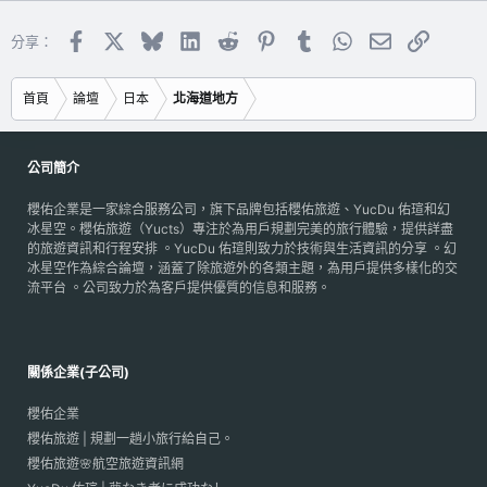
Facebook
X
Bluesky
LinkedIn
Reddit
Pinterest
Tumblr
WhatsApp
電子郵件
連結
分享：
首頁
論壇
日本
北海道地方
公司簡介
櫻佑企業是一家綜合服務公司，旗下品牌包括櫻佑旅遊、YucDu 佑瑄和幻
冰星空。櫻佑旅遊（Yucts）專注於為用戶規劃完美的旅行體驗，提供詳盡
的旅遊資訊和行程安排 。YucDu 佑瑄則致力於技術與生活資訊的分享 。幻
冰星空作為綜合論壇，涵蓋了除旅遊外的各類主題，為用戶提供多樣化的交
流平台 。公司致力於為客戶提供優質的信息和服務。
關係企業(子公司)
櫻佑企業
櫻佑旅遊 | 規劃一趟小旅行給自己。
櫻佑旅遊🌸航空旅遊資訊網