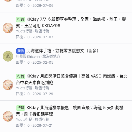
回覆
0
2026-07-06
KKday 7/7 吃貨即享券整理：全家、海底撈、鼎王、饗
行銷
賓、王品可用 KKDAY98
Yucts行銷
聯盟行銷
回覆
0
2026-07-07
北海道伴手禮、餅乾零食感想文（圖多）
購物
叫舉璇Shisenn
北海道地方
回覆
0
2025-02-05
KKday 月底閃購日美食優惠｜高雄 VASO 肉燥飯、台北
行銷
台中春天素食吃到飽
Yucts行銷
聯盟行銷
回覆
0
2026-07-29
KKday 北海道機票優惠｜桃園直飛北海道 5 天計劃機
行銷
票，刷卡折扣碼整理
Yucts行銷
聯盟行銷
回覆
0
2026-07-21