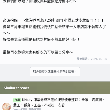
木造們所以喝了熱湯吃完丼飯還是冷到不行～
必須抱怨一下北海道 札幌八點多關門 小樽五點多就關門了！！
像是三角市場五點關們我們快四點去結果一大堆店都不著客人了
～～
好險去北海道還是有吃到丼飯不然真的好可惜！
最後再次歡迎大家有好吃的可以留言分享～
最後編輯：
2025-02-06
您必須登入或註冊才能在此回覆。
Similar threads
KKday 即享券與不老松按摩優惠整理：全家、海底撈、
行銷
鼎王、饗賓、王品、不老松一次看
Yucts行銷
聯盟行銷