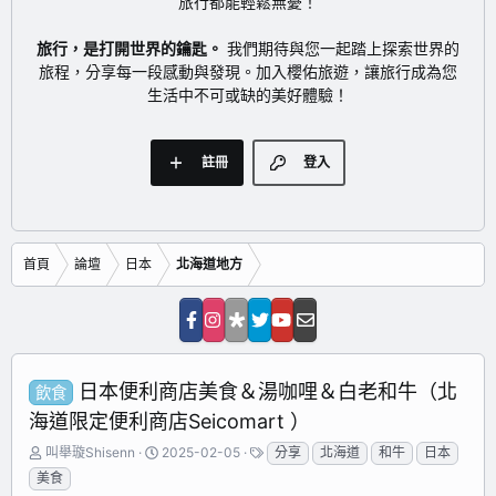
旅行都能輕鬆無憂！
旅行，是打開世界的鑰匙。
我們期待與您一起踏上探索世界的
旅程，分享每一段感動與發現。加入櫻佑旅遊，讓旅行成為您
生活中不可或缺的美好體驗！
註冊
登入
首頁
論壇
日本
北海道地方
日本便利商店美食＆湯咖哩＆白老和牛（北
飲食
海道限定便利商店Seicomart ）
主
開
標
叫舉璇Shisenn
2025-02-05
分享
北海道
和牛
日本
題
始
籤
美食
發
日