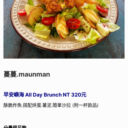
蔓蔓.maunman
早安嶼海 All Day Brunch NT 320元
酥脆炸魚.搭配烘蛋.薯泥.簡單沙拉 (附一杯飲品)
分量很足夠