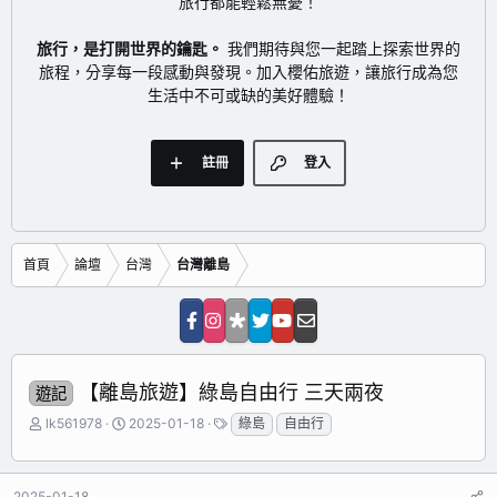
旅行都能輕鬆無憂！
旅行，是打開世界的鑰匙。
我們期待與您一起踏上探索世界的
旅程，分享每一段感動與發現。加入櫻佑旅遊，讓旅行成為您
生活中不可或缺的美好體驗！
註冊
登入
首頁
論壇
台灣
台灣離島
【離島旅遊】綠島自由行 三天兩夜
遊記
主
開
標
lk561978
2025-01-18
綠島
自由行
題
始
籤
發
日
起
期
2025-01-18