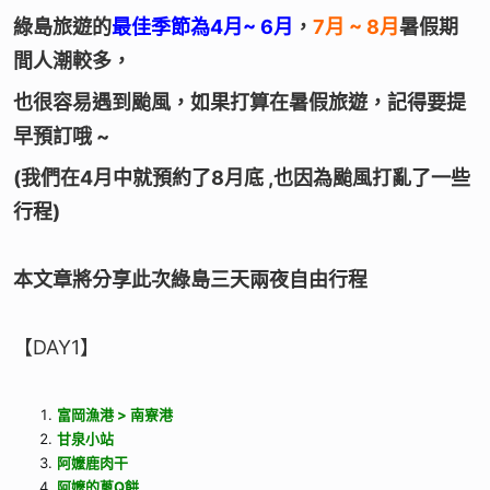
綠島旅遊的
最佳季節為4月~ 6月
，
7月 ~ 8月
暑假期
間人潮較多，
也很容易遇到颱風，如果打算在暑假旅遊，記得要提
早預訂哦 ~
(我們在4月中就預約了8月底 ,也因為颱風打亂了一些
行程)
本文章將分享此次綠島三天兩夜自由行程
【DAY1】
富岡漁港 > 南寮港
甘泉小站
阿嬤鹿肉干
阿嬤的蔥Q餅