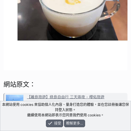
網站原文：
【離島旅遊】綠島自由行 三天兩夜 - 櫻佑旅遊
yucts.com
本網站使用 cookies 來協助個人化內容、量身打造您的體驗，並在您註冊後讓您保
持登入狀態。
繼續使用本網站即表示您同意我們使用 cookies。
最後編輯：
2025-01-18
接受
瞭解更多…
論壇
新鮮事
登入
註冊
搜尋
撰
lk561978
Wang Pai Ho 王百合
·
來自
Chiayi,