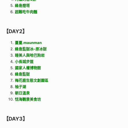
綠島燈塔
超難吃牛肉麵
【DAY2】
蔓蔓.maunman
綠島監獄冰–原冰獄
睡美人與哈巴狗岩
小長城步道
國家人權博物館
綠島監獄
梅花鹿生態文創園區
柚子湖
朝日溫泉
恬海觀景美食坊
【DAY3】