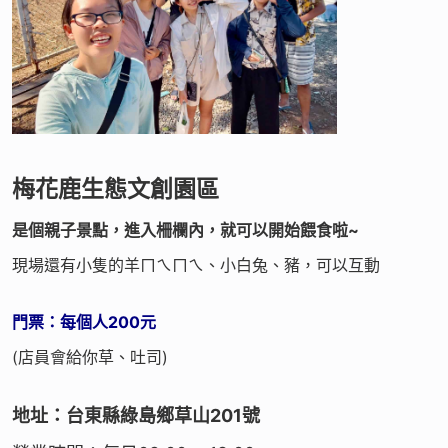
梅花鹿生態文創園區
是個親子景點，進入柵欄內，就可以開始餵食啦~
現場還有小隻的羊ㄇㄟㄇㄟ、小白兔、豬，可以互動
門票：每個人200元
(店員會給你草、吐司)
地址：台東縣綠島鄉草山201號