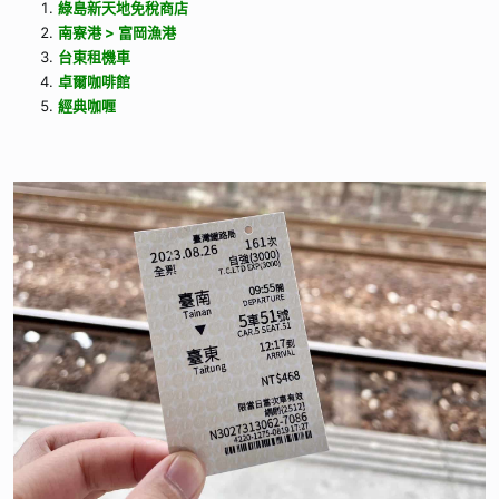
綠島新天地免稅商店
南寮港 > 富岡漁港
台東租機車
卓爾咖啡館
經典咖喱